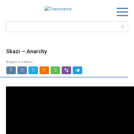
Перейти
к
контенту
Поиск:
Skazi — Anarchy
Видео и клипы